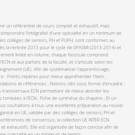
rnir un référentiel de cours complet et exhaustif, mais
omprendre l'intégralité d'une spécialité en un minimum de
 des collèges de seniors, PH et PUPH, sont conformes au
s la rentrée 2013 pour le cycle de DFASMI (2013-2014) et
irement limité en volume, chaque fascicule comprend
CN et aux partiels de la faculté, et s'articule selon les
eignement (UE). Afin de systématiser l'apprentissage,
re : Points repères pour mieux appréhender l'item ;
tions et références ; Notions clés sous forme d'encadré ;
ns transversaux ECN permettant de mieux aborder les
s tombées à l'ECN ; Fiche de synthèse du chapitre ; Et un
ous souhaitons à tous une excellente préparation au nouvel
nisé en UE, validée par des collèges de seniors, PH et
onférences de consensus, la collection UE INTER ECN
t exhaustifs. Elle est organisée de façon concise afin de
ne spécialité en un minimum de temps.