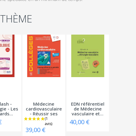
 THÈME
lash -
Médecine
EDN référentiel
gie - Les
cardiovasculaire
de Médecine
ards...
- Réussir ses
vasculaire et...
EDN
€
40,00 €
39,00 €