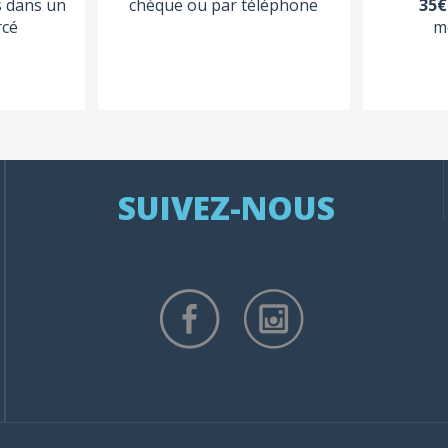
s dans un
chèque ou par téléphone
35€
rcé
m
SUIVEZ-NOUS