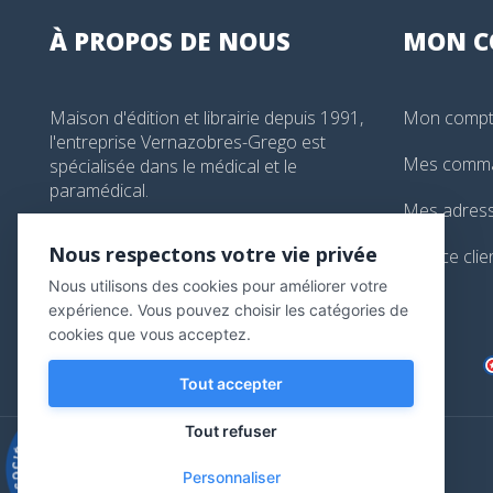
À PROPOS DE NOUS
MON
C
Maison d'édition et librairie depuis 1991,
Mon comp
l'entreprise Vernazobres-Grego est
Mes comm
spécialisée dans le médical et le
paramédical.
Mes adres
99, boulevard de l'Hôpital, Paris, France
Nous respectons votre vie privée
Service clie
01 44 24 13 61
Nous utilisons des cookies pour améliorer votre
librairie@vg-editions.com
expérience. Vous pouvez choisir les catégories de
cookies que vous acceptez.
Tout accepter
Tout refuser
9.3
/10
Personnaliser
543 avis