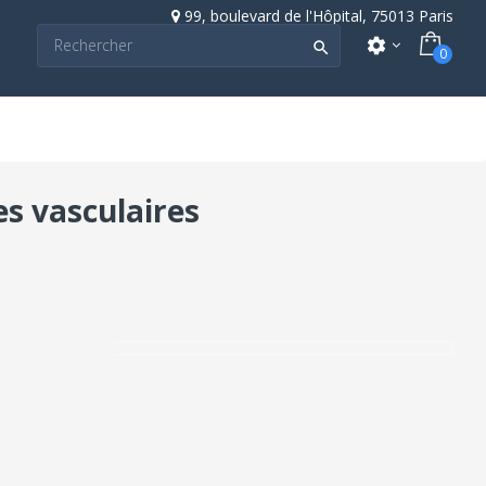
99, boulevard de l'Hôpital, 75013 Paris
settings

0
es vasculaires