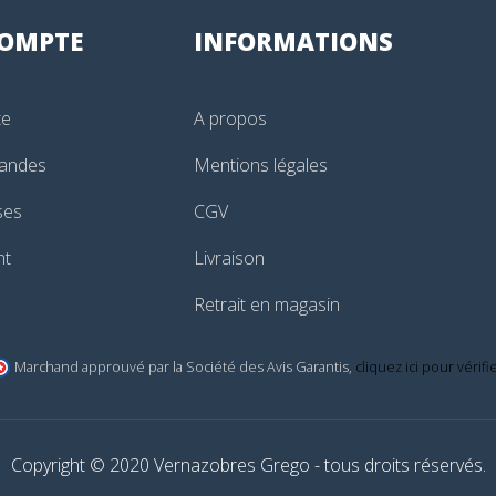
OMPTE
INFORMATIONS
te
A propos
andes
Mentions légales
ses
CGV
nt
Livraison
Retrait en magasin
Marchand approuvé par la Société des Avis Garantis,
cliquez ici pour vérifi
Copyright © 2020 Vernazobres Grego - tous droits réservés.