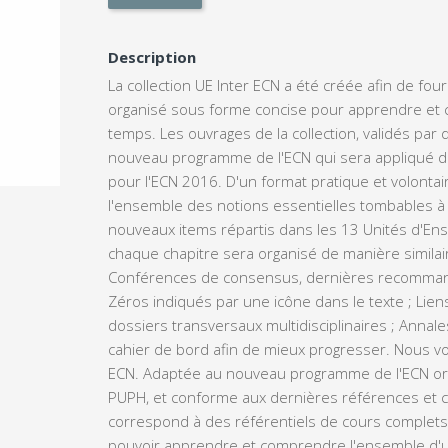
Description
La collection UE Inter ECN a été créée afin de fou
organisé sous forme concise pour apprendre et c
temps. Les ouvrages de la collection, validés par
nouveau programme de l'ECN qui sera appliqué dè
pour l'ECN 2016. D'un format pratique et volonta
l'ensemble des notions essentielles tombables à l'E
nouveaux items répartis dans les 13 Unités d'Ens
chaque chapitre sera organisé de manière similai
Conférences de consensus, dernières recommanda
Zéros indiqués par une icône dans le texte ; Lie
dossiers transversaux multidisciplinaires ; Annale
cahier de bord afin de mieux progresser. Nous v
ECN. Adaptée au nouveau programme de l'ECN orga
PUPH, et conforme aux dernières références et c
correspond à des référentiels de cours complets e
pouvoir apprendre et comprendre l'ensemble d'u