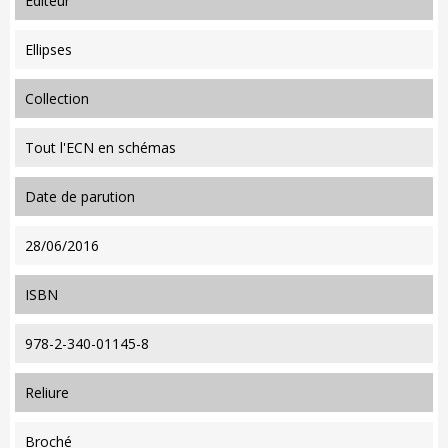
editeur
Ellipses
collection
Tout l'ECN en schémas
date de parution
28/06/2016
ISBN
978-2-340-01145-8
reliure
Broché