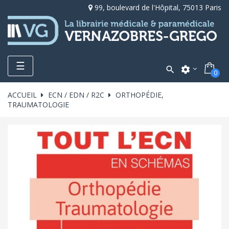
99, boulevard de l'Hôpital, 75013 Paris
Toggle
☰

settings
0
navigation
ACCUEIL
ECN / EDN / R2C
ORTHOPÉDIE,
TRAUMATOLOGIE