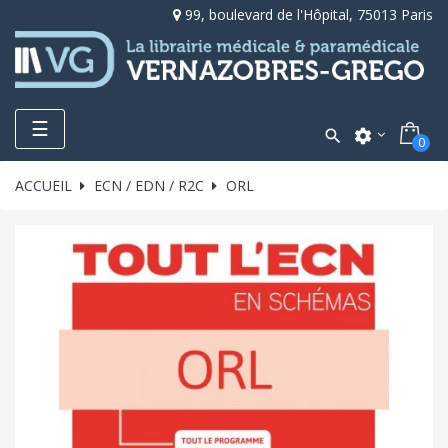
99, boulevard de l'Hôpital, 75013 Paris
Toggle
☰

settings
0
navigation
ACCUEIL
ECN / EDN / R2C
ORL