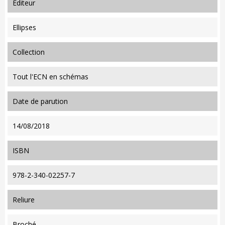
editeur
Ellipses
collection
Tout l'ECN en schémas
date de parution
14/08/2018
ISBN
978-2-340-02257-7
reliure
Broché