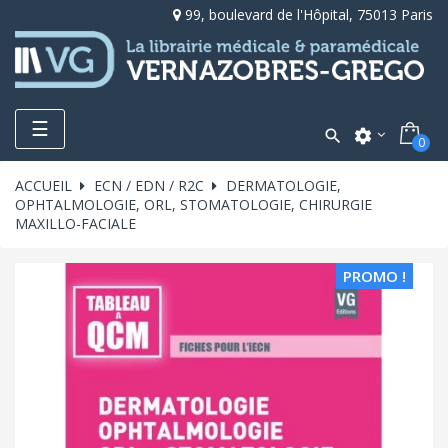
99, boulevard de l'Hôpital, 75013 Paris
Toggle
☰

settings
0
navigation
ACCUEIL
ECN / EDN / R2C
DERMATOLOGIE,
OPHTALMOLOGIE, ORL, STOMATOLOGIE, CHIRURGIE
MAXILLO-FACIALE
PROMO !