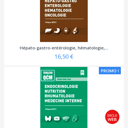
Hépato-gastro-entérologie, hématologie,...
16,50 €
PROMO !