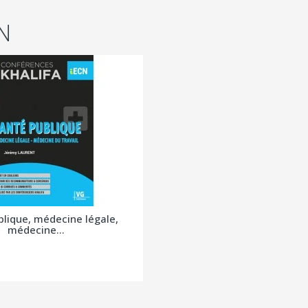
N
blique, médecine légale,
médecine...