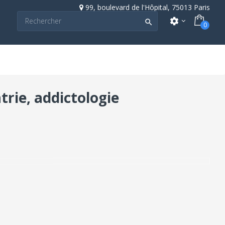
99, boulevard de l'Hôpital, 75013 Paris
settings

0
trie, addictologie