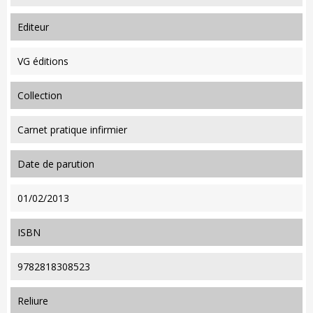
editeur
VG éditions
collection
Carnet pratique infirmier
date de parution
01/02/2013
ISBN
9782818308523
reliure