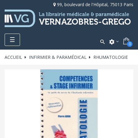
99, boulevard de l'Hôpital, 75013 Paris
Toggle
☰

settings
0
navigation
ACCUEIL
INFIRMIER & PARAMÉDICAL
RHUMATOLOGIE