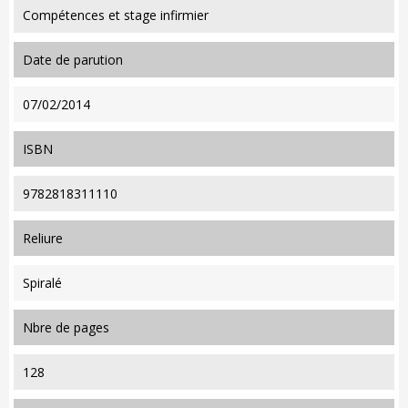
Compétences et stage infirmier
date de parution
07/02/2014
ISBN
9782818311110
reliure
Spiralé
nbre de pages
128