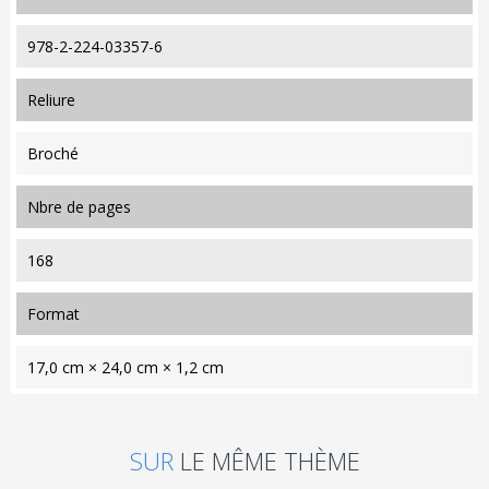
978-2-224-03357-6
reliure
Broché
nbre de pages
168
format
17,0 cm × 24,0 cm × 1,2 cm
SUR
LE MÊME THÈME