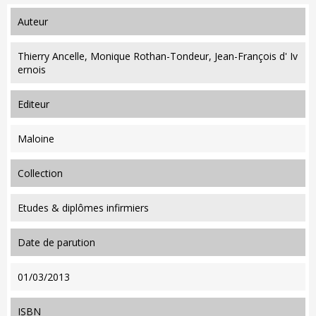
auteur
Thierry Ancelle, Monique Rothan-Tondeur, Jean-François d' Iv
ernois
editeur
Maloine
collection
Etudes & diplômes infirmiers
date de parution
01/03/2013
ISBN