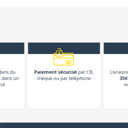
 dans du
Paiement sécurisé
par CB,
Livraiso
s dans un
chèque ou par téléphone
35€
rcé
m