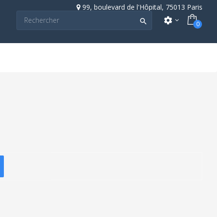
99, boulevard de l'Hôpital, 75013 Paris
settings

0