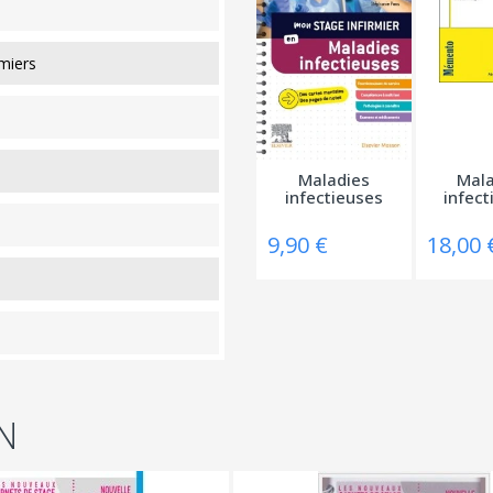
miers
Mala
Maladies
infect
infectieuses
18,00 
9,90 €
N