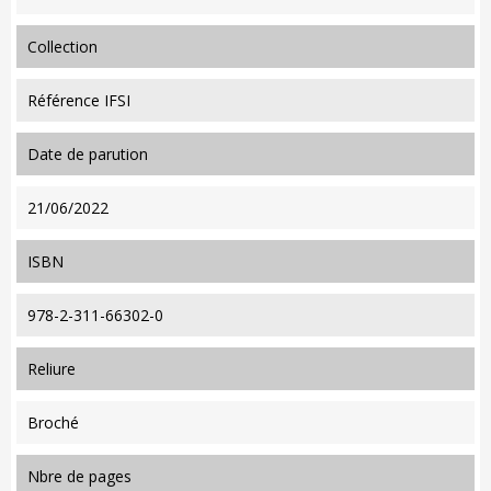
collection
Référence IFSI
date de parution
21/06/2022
ISBN
978-2-311-66302-0
reliure
Broché
nbre de pages