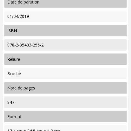
date de parution
01/04/2019
ISBN
978-2-35403-256-2
reliure
Broché
nbre de pages
847
format
17,4 cm × 24,5 cm × 4,3 cm