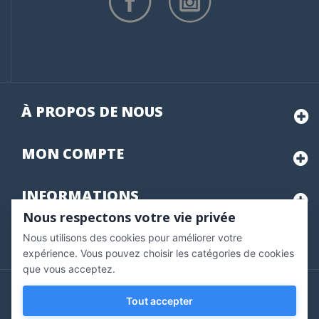
À PROPOS DE NOUS
MON
COMPTE
INFORMATIONS
Nous respectons votre vie privée
Nous utilisons des cookies pour améliorer votre
Marchand approuvé par la Société des Avis Garantis,
cliquez ici
pour vérifier
.
expérience. Vous pouvez choisir les catégories de cookies
que vous acceptez.
Copyright © 2020 Vernazobres Grego - tous droits
Tout accepter
réservés.