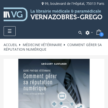
99, boulevard de l'Hôpital, 75013 Paris
Toggle
☰

settings
0
navigation
ACCUEIL
MÉDECINE VÉTÉRINAIRE
COMMENT GÉRER SA
RÉPUTATION NUMÉRIQUE