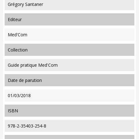
Grégory Santaner
editeur
Med'Com
collection
Guide pratique Med'Com
date de parution
01/03/2018
ISBN
978-2-35403-254-8