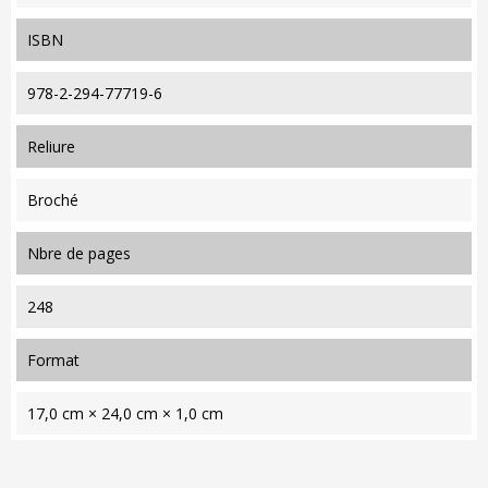
ISBN
978-2-294-77719-6
reliure
Broché
nbre de pages
248
format
17,0 cm × 24,0 cm × 1,0 cm