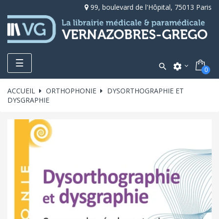
99, boulevard de l'Hôpital, 75013 Paris
Toggle
☰

settings
0
navigation
ACCUEIL
ORTHOPHONIE
DYSORTHOGRAPHIE ET
DYSGRAPHIE