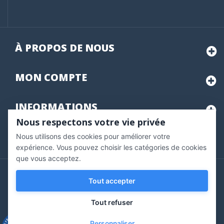
À PROPOS DE NOUS
MON
COMPTE
INFORMATIONS
Nous respectons votre vie privée
Nous utilisons des cookies pour améliorer votre
Marchand approuvé par la Société des Avis Garantis,
cliquez ici
pour vérifier
.
expérience. Vous pouvez choisir les catégories de cookies
que vous acceptez.
Copyright © 2020 Vernazobres Grego - tous droits
Tout accepter
réservés.
Tout refuser
Personnaliser