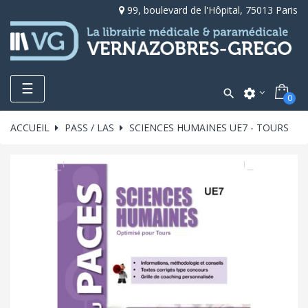
99, boulevard de l'Hôpital, 75013 Paris
Toggle
☰

settings
0
navigation
ACCUEIL
PASS / LAS
SCIENCES HUMAINES UE7 - TOURS