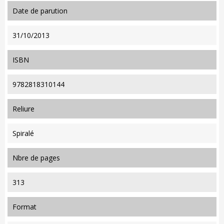
date de parution
31/10/2013
ISBN
9782818310144
reliure
Spiralé
nbre de pages
313
format