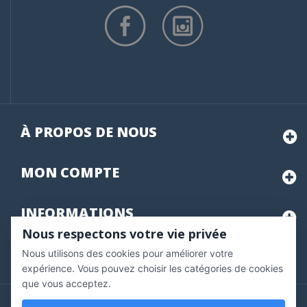
À PROPOS DE NOUS
MON
COMPTE
INFORMATIONS
Nous respectons votre vie privée
Nous utilisons des cookies pour améliorer votre
Marchand approuvé par la Société des Avis Garantis,
cliquez ici
pour vérifier
.
expérience. Vous pouvez choisir les catégories de cookies
que vous acceptez.
Copyright © 2020 Vernazobres Grego - tous droits