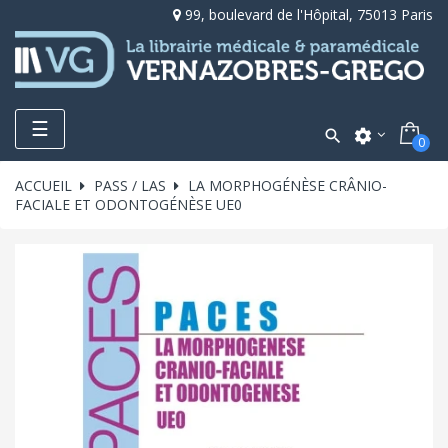
99, boulevard de l'Hôpital, 75013 Paris
Toggle
☰

settings
0
navigation
ACCUEIL
PASS / LAS
LA MORPHOGÉNÈSE CRÂNIO-
FACIALE ET ODONTOGÉNÈSE UE0