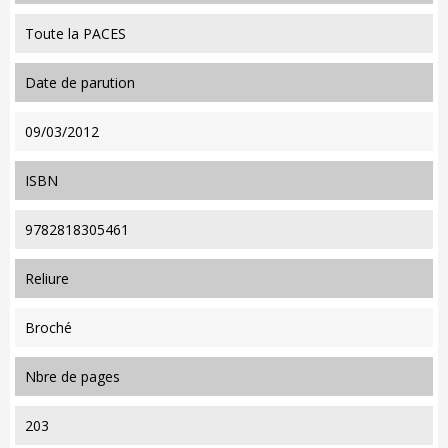
Toute la PACES
date de parution
09/03/2012
ISBN
9782818305461
reliure
Broché
nbre de pages
203