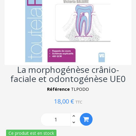
La morphogénèse crânio-
faciale et odontogénèse UE0
Référence
TLPODO
18,00 €
TTC
Ce produit est en stock