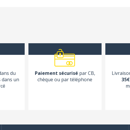
 dans du
Paiement sécurisé
par CB,
Livraiso
s dans un
chèque ou par téléphone
35€
rcé
m