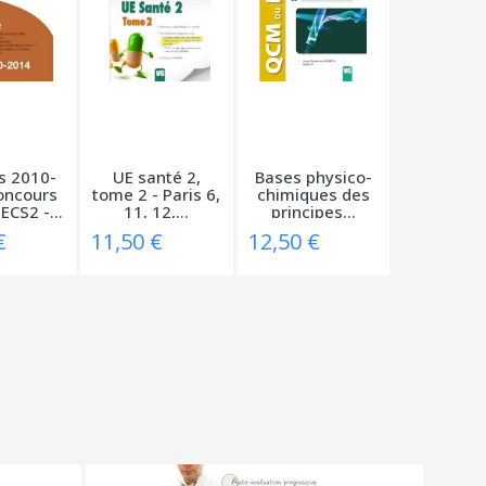
s 2010-
UE santé 2,
Bases physico-
oncours
tome 2 - Paris 6,
chimiques des
CS2 -...
11, 12,...
principes...
€
11,50 €
12,50 €