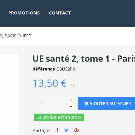
PROMOTIONS
CONTACT
12, PARIS OUEST
UE santé 2, tome 1 - Paris
Référence
CBUE2P6
13,50 €
TTC
AJOUTER AU PANIER
Ce produit est en stock
Partager