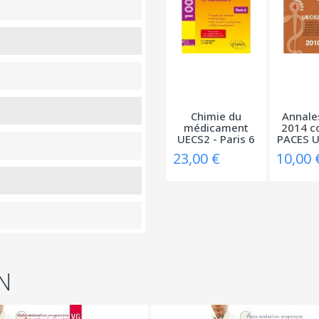
Chimie du
Annale
médicament
2014 c
UECS2 - Paris 6
PACES UE
23,00 €
10,00 
N