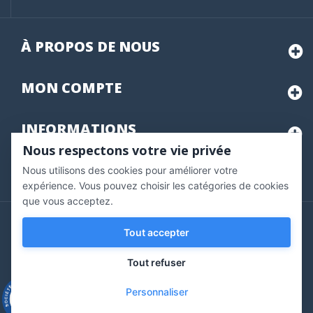
À PROPOS DE NOUS
MON
COMPTE
INFORMATIONS
Nous respectons votre vie privée
Nous utilisons des cookies pour améliorer votre
Marchand approuvé par la Société des Avis Garantis,
cliquez ici
pour vérifier
.
expérience. Vous pouvez choisir les catégories de cookies
que vous acceptez.
Copyright © 2020 Vernazobres Grego - tous droits
Tout accepter
réservés.
Tout refuser
Personnaliser
9.3
/10
543 avis