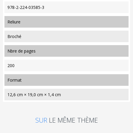
978-2-224-03585-3
reliure
Broché
nbre de pages
200
format
12,6 cm × 19,0 cm × 1,4 cm
SUR
LE MÊME THÈME