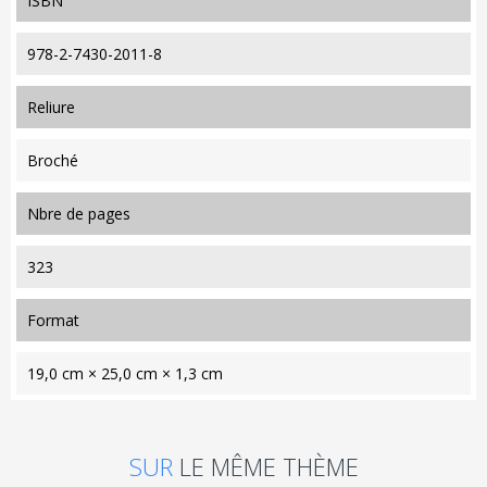
ISBN
978-2-7430-2011-8
reliure
Broché
nbre de pages
323
format
19,0 cm × 25,0 cm × 1,3 cm
SUR
LE MÊME THÈME