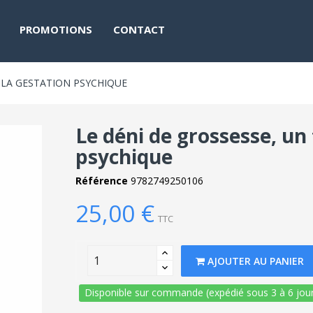
PROMOTIONS
CONTACT
 LA GESTATION PSYCHIQUE
Le déni de grossesse, un 
psychique
Référence
9782749250106
25,00 €
TTC
AJOUTER AU PANIER
Disponible sur commande (expédié sous 3 à 6 jour