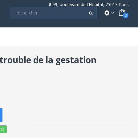
99, boulevard de l'Hôpital, 75013 Paris
settings

0
trouble de la gestation
s)