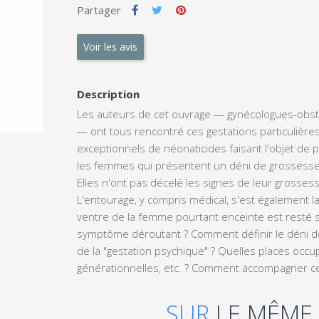
Partager
Voir les avis
Description
Les auteurs de cet ouvrage — gynécologues-obstét
— ont tous rencontré ces gestations particulières,
exceptionnels de néonaticides faisant l'objet de 
les femmes qui présentent un déni de grossesse
Elles n'ont pas décelé les signes de leur gross
L'entourage, y compris médical, s'est également la
ventre de la femme pourtant enceinte est resté 
symptôme déroutant ? Comment définir le déni de 
de la "gestation psychique" ? Quelles places occup
générationnelles, etc. ? Comment accompagner ce
SUR
LE MÊME