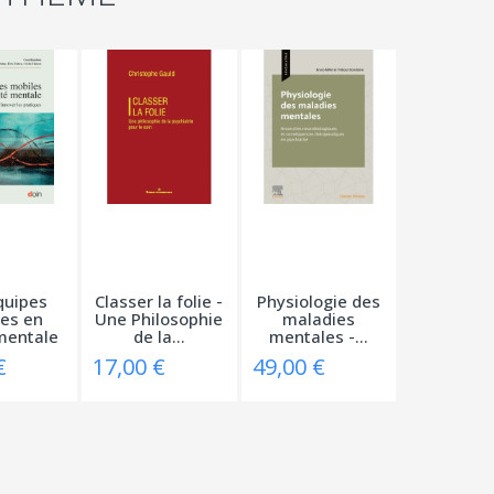
quipes
Classer la folie -
Physiologie des
es en
Une Philosophie
maladies
mentale
de la...
mentales -...
..
€
17,00 €
49,00 €