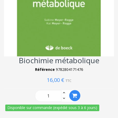
Biochimie métabolique
Référence
9782804171476
16,00 €
TTC
Disponible sur commande (expédié sous 3 à 6 jours)