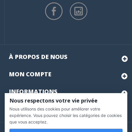
À PROPOS DE NOUS
MON
COMPTE
INFORMATIONS
Nous respectons votre vie privée
Nous utilisons des cookies pour améliorer votre
Marchand approuvé par la Société des Avis Garantis,
cliquez ici
pour vérifier
.
expérience. Vous pouvez choisir les catégories de cookies
que vous acceptez.
Copyright © 2020 Vernazobres Grego - tous droits