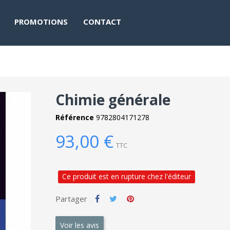
PROMOTIONS
CONTACT
Chimie générale
Référence
9782804171278
93,00 €
TTC
Ce produit est en rupture chez l'éditeur
Partager
Voir les avis