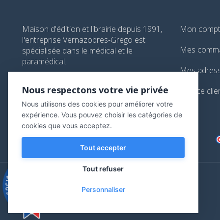
Maison d'édition et librairie depuis 1991,
Mon comp
l'entreprise Vernazobres-Grego est
Mes comm
spécialisée dans le médical et le
paramédical.
Mes adres
99, boulevard de l'Hôpital, Paris, France
Nous respectons votre vie privée
Service clie
01 44 24 13 61
Nous utilisons des cookies pour améliorer votre
librairie@vg-editions.com
expérience. Vous pouvez choisir les catégories de
cookies que vous acceptez.
Tout accepter
Tout refuser
9.3
/10
Personnaliser
543 avis