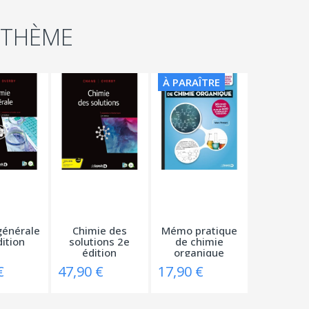
 THÈME
À PARAÎTRE
générale
Chimie des
Mémo pratique
ition
solutions 2e
de chimie
édition
organique
€
47,90 €
17,90 €