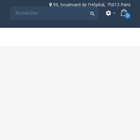
99, boulevard de l'Hôpital, 75013 Paris
settings

0