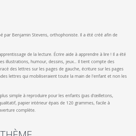
pé par Benjamin Stevens, orthophoniste. Il a été créé afin de
pprentissage de la lecture. Écrire aide à apprendre à lire ! Il a été
s illustrations, humour, dessins, jeux... Il tient compte des
tracé des lettres sur les pages de gauche, écriture sur les pages
des lettres qui mobiliseraient toute la main de l'enfant et non les
 la plus simple à reproduire pour les enfants (pas d’œilletons,
qualitatif, papier intérieur épais de 120 grammes, facile à
uverture complète.
 THÈME