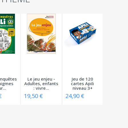
enquêtes
Le jeu enjeu -
Jeu de 120
nigmes
Adultes, enfants
cartes Apili
r...
: vivre...
niveau 3+
€
19,50 €
24,90 €