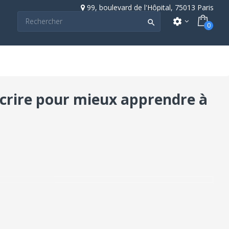
99, boulevard de l'Hôpital, 75013 Paris
settings

0
 Ecrire pour mieux apprendre à