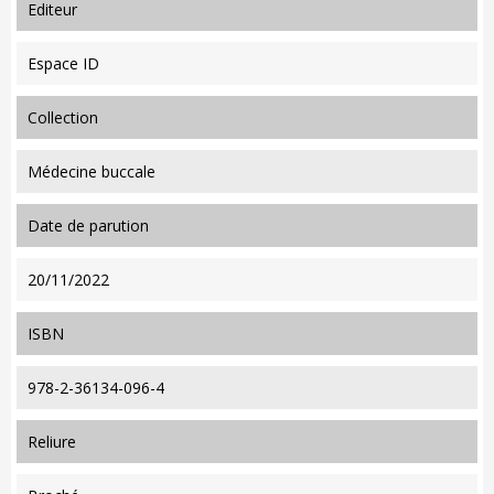
editeur
Espace ID
collection
Médecine buccale
date de parution
20/11/2022
ISBN
978-2-36134-096-4
reliure