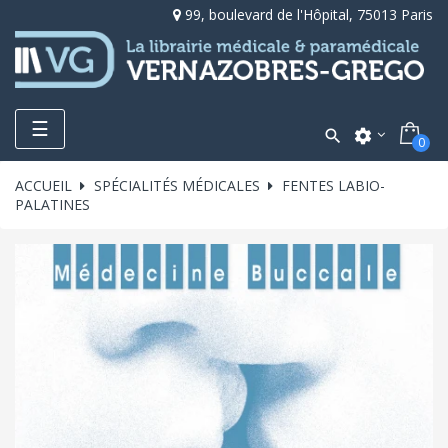
99, boulevard de l'Hôpital, 75013 Paris
Toggle
☰

settings
0
navigation
ACCUEIL
SPÉCIALITÉS MÉDICALES
FENTES LABIO-
PALATINES