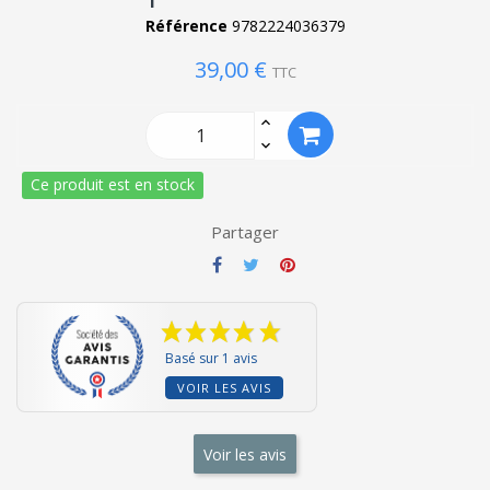
Référence
9782224036379
39,00 €
TTC
Ce produit est en stock
Partager
Basé sur 1 avis
VOIR LES AVIS
Voir les avis