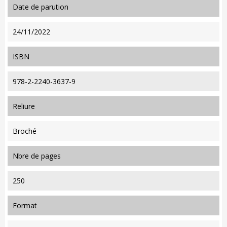
date de parution
24/11/2022
ISBN
978-2-2240-3637-9
reliure
Broché
nbre de pages
250
format