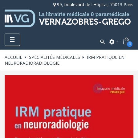
99, boulevard de l'Hôpital, 75013 Paris
Toggle
☰

settings
0
navigation
ACCUEIL
SPÉCIALITÉS MÉDICALES
IRM PRATIQUE EN
NEURORADIORADIOLOGIE