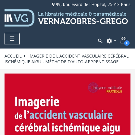
99, boulevard de l'Hôpital, 75013 Paris
Toggle
☰

settings
0
navigation
ACCUEIL
IMAGERIE DE L'ACCIDENT VASCULAIRE CÉRÉBRAL
ISCHÉMIQUE AIGU - MÉTHODE D'AUTO-APPRENTISSAGE