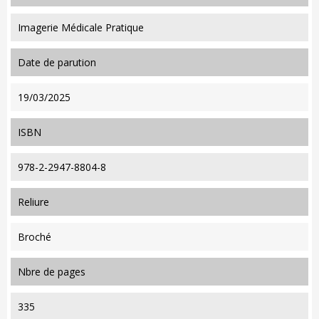
Imagerie Médicale Pratique
date de parution
19/03/2025
ISBN
978-2-2947-8804-8
reliure
Broché
nbre de pages
335