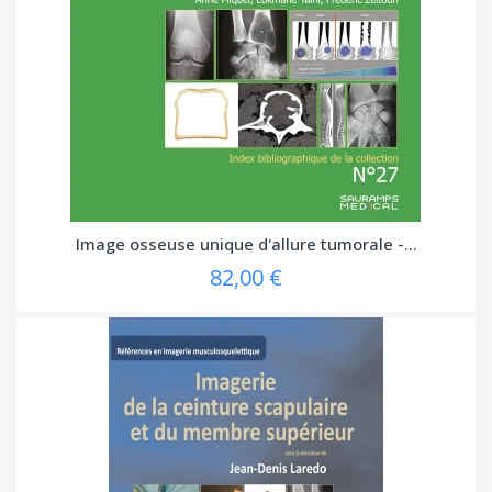
Image osseuse unique d'allure tumorale -...
82,00 €