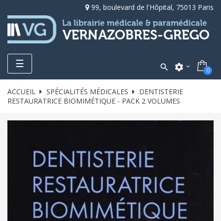
99, boulevard de l'Hôpital, 75013 Paris
Toggle
☰

settings
0
navigation
ACCUEIL
SPÉCIALITÉS MÉDICALES
DENTISTERIE
RESTAURATRICE BIOMIMÉTIQUE - PACK 2 VOLUMES