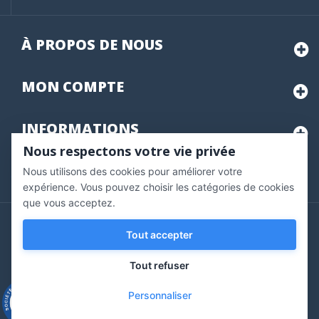
À PROPOS DE NOUS
MON
COMPTE
INFORMATIONS
Nous respectons votre vie privée
Nous utilisons des cookies pour améliorer votre
Marchand approuvé par la Société des Avis Garantis,
cliquez ici
pour vérifier
.
expérience. Vous pouvez choisir les catégories de cookies
que vous acceptez.
Copyright © 2020 Vernazobres Grego - tous droits
Tout accepter
réservés.
Tout refuser
Personnaliser
9.3
/10
543 avis