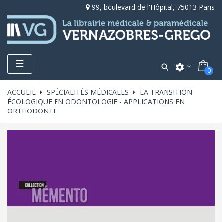
99, boulevard de l'Hôpital, 75013 Paris
Toggle
☰

settings
0
navigation
ACCUEIL
SPÉCIALITÉS MÉDICALES
LA TRANSITION
ÉCOLOGIQUE EN ODONTOLOGIE - APPLICATIONS EN
ORTHODONTIE