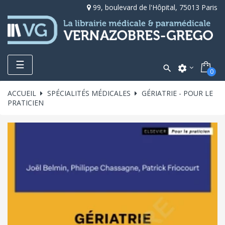
99, boulevard de l'Hôpital, 75013 Paris
Toggle
☰

settings
0
navigation
ACCUEIL
SPÉCIALITÉS MÉDICALES
GÉRIATRIE - POUR LE
PRATICIEN