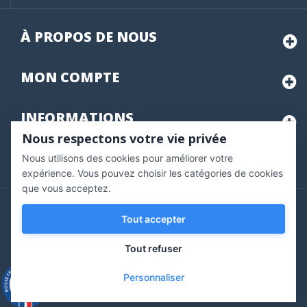
À PROPOS DE NOUS
MON
COMPTE
INFORMATIONS
Nous respectons votre vie privée
Nous utilisons des cookies pour améliorer votre
Marchand approuvé par la Société des Avis Garantis,
cliquez ici
pour vérifier
.
expérience. Vous pouvez choisir les catégories de cookies
que vous acceptez.
Copyright © 2020 Vernazobres Grego - tous droits
Tout accepter
réservés.
Tout refuser
Personnaliser
9.3
/10
543 avis