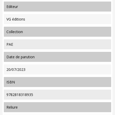
editeur
VG éditions
collection
PAE
date de parution
20/07/2023
ISBN
9782818318935
reliure