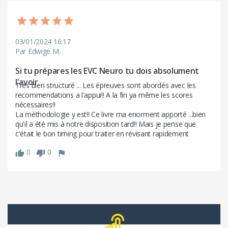
03/01/2024 16:17
Par Edwige M.
Si tu prépares les EVC Neuro tu dois absolument 
l'avoir 
Tres bien structuré ... Les épreuves sont abordés avec les 
recommendations a l'appui!! A la fin ya même les scores 
nécessaires!! 

La méthodologie y est!! Ce livre ma enorment apporté ...bien 
qu'il a été mis à notre disposition tard!! Mais je pense que 
c'était le bon timing pour traiter en révisant rapidement
0
0