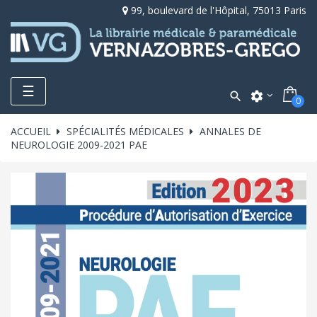
99, boulevard de l'Hôpital, 75013 Paris
Toggle
☰

settings
0
navigation
ACCUEIL
SPÉCIALITÉS MÉDICALES
ANNALES DE
NEUROLOGIE 2009-2021 PAE