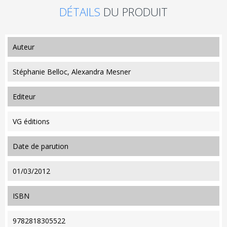
DÉTAILS
DU PRODUIT
auteur
Stéphanie Belloc, Alexandra Mesner
editeur
VG éditions
date de parution
01/03/2012
ISBN
9782818305522