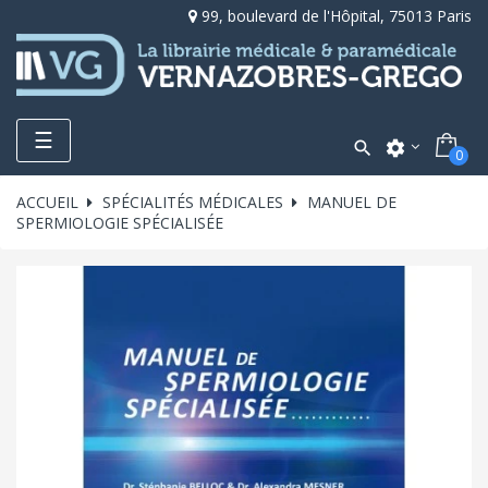
99, boulevard de l'Hôpital, 75013 Paris
Toggle
☰

settings
0
navigation
ACCUEIL
SPÉCIALITÉS MÉDICALES
MANUEL DE
SPERMIOLOGIE SPÉCIALISÉE