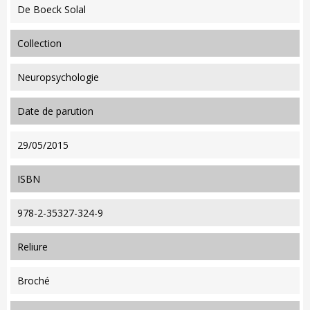
De Boeck Solal
collection
Neuropsychologie
date de parution
29/05/2015
ISBN
978-2-35327-324-9
reliure
Broché