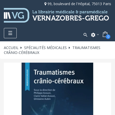
99, boulevard de l'Hôpital, 75013 Paris
Toggle
☰

settings
0
navigation
ACCUEIL
SPÉCIALITÉS MÉDICALES
TRAUMATISMES
CRÂNIO-CÉRÉBRAUX