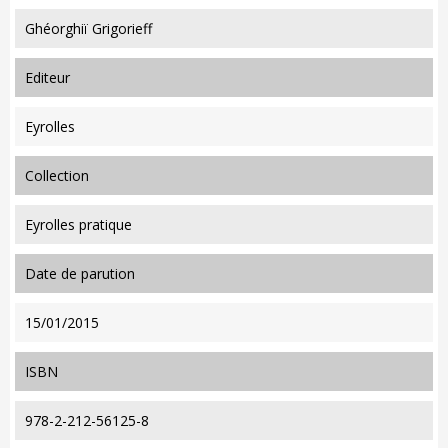
Ghéorghiï Grigorieff
editeur
Eyrolles
collection
Eyrolles pratique
date de parution
15/01/2015
ISBN
978-2-212-56125-8