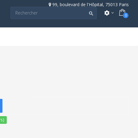
99, boulevard de l'Hôpital, 75013 Paris
settings

0
s)