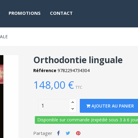
PROMOTIONS
CONTACT
ALE
Orthodontie linguale
Référence
9782294734304
148,00 €
TTC
AJOUTER AU PANIER
Disponible sur commande (expédié sous 3 à 6 jour
Partager