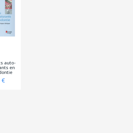
s auto-
ants en
dontie
 €