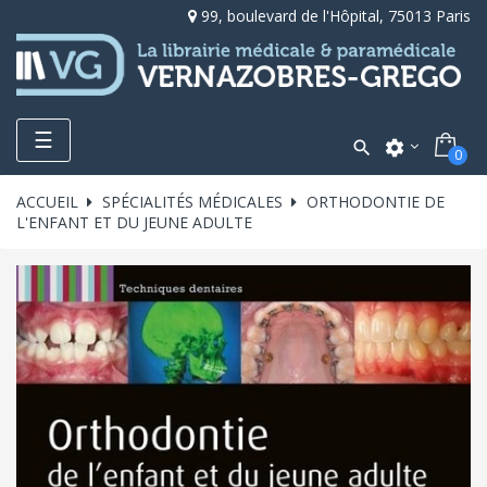
99, boulevard de l'Hôpital, 75013 Paris
Toggle
☰

settings
0
navigation
ACCUEIL
SPÉCIALITÉS MÉDICALES
ORTHODONTIE DE
L'ENFANT ET DU JEUNE ADULTE