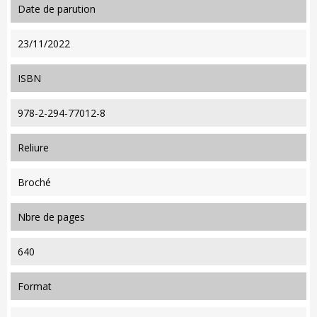
date de parution
23/11/2022
ISBN
978-2-294-77012-8
reliure
Broché
nbre de pages
640
format