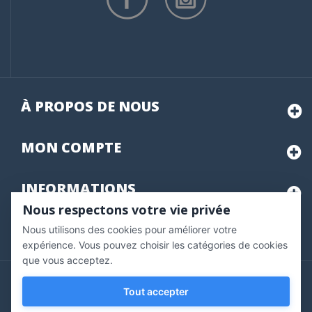
À PROPOS DE NOUS
MON
COMPTE
INFORMATIONS
Nous respectons votre vie privée
Nous utilisons des cookies pour améliorer votre
Marchand approuvé par la Société des Avis Garantis,
cliquez ici
pour vérifier
.
expérience. Vous pouvez choisir les catégories de cookies
que vous acceptez.
Copyright © 2020 Vernazobres Grego - tous droits
Tout accepter
réservés.