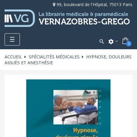
99, boulevard de l'Hôpital, 75013 Paris
Toggle
☰

settings
0
navigation
ACCUEIL
SPÉCIALITÉS MÉDICALES
HYPNOSE, DOULEURS
AIGUËS ET ANESTHÉSIE