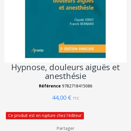
Hypnose, douleurs aiguës et
anesthésie
Référence
9782718415086
44,00 €
TTC
Ce produit est en rupture chez l'éditeur
Partager