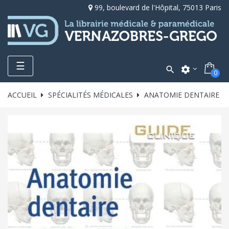
99, boulevard de l'Hôpital, 75013 Paris
Toggle
☰

settings
0
navigation
ACCUEIL
SPÉCIALITÉS MÉDICALES
ANATOMIE DENTAIRE