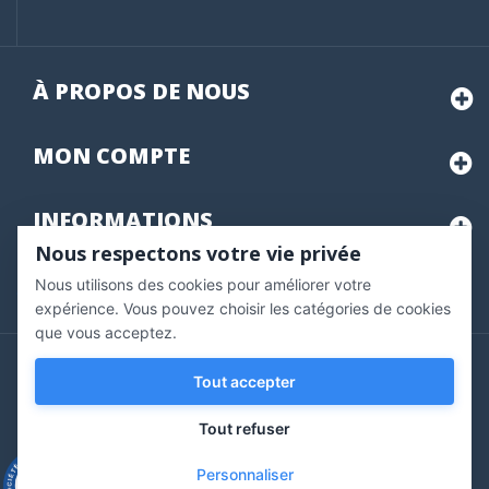
À PROPOS DE NOUS
MON
COMPTE
INFORMATIONS
Nous respectons votre vie privée
Nous utilisons des cookies pour améliorer votre
Marchand approuvé par la Société des Avis Garantis,
cliquez ici
pour vérifier
.
expérience. Vous pouvez choisir les catégories de cookies
que vous acceptez.
Copyright © 2020 Vernazobres Grego - tous droits
Tout accepter
réservés.
Tout refuser
Personnaliser
9.3
/10