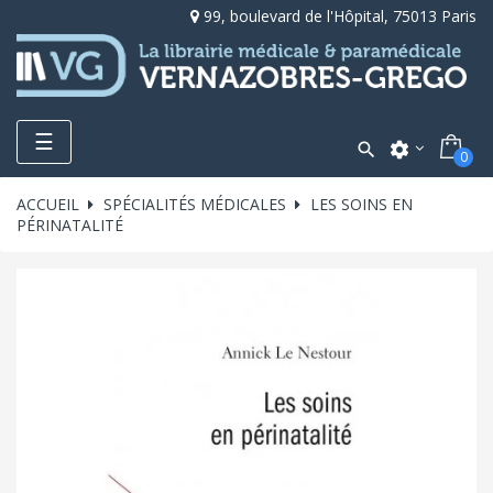
99, boulevard de l'Hôpital, 75013 Paris
Toggle
☰

settings
0
navigation
ACCUEIL
SPÉCIALITÉS MÉDICALES
LES SOINS EN
PÉRINATALITÉ