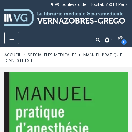
99, boulevard de l'Hôpital, 75013 Paris
Toggle
☰

settings
0
navigation
ACCUEIL
SPÉCIALITÉS MÉDICALES
MANUEL PRATIQUE
D'ANESTHÉSIE