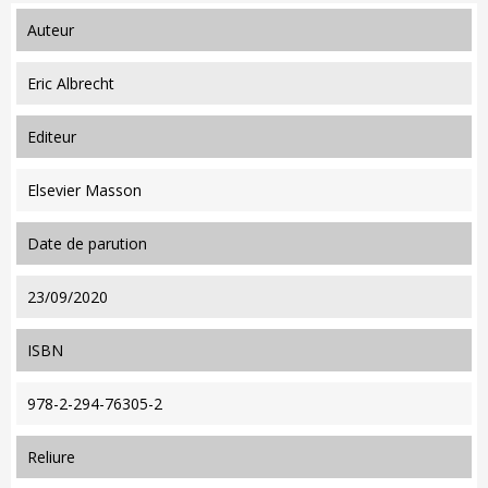
auteur
Eric Albrecht
editeur
Elsevier Masson
date de parution
23/09/2020
ISBN
978-2-294-76305-2
reliure