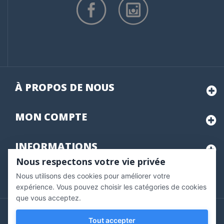
À PROPOS DE NOUS
MON
COMPTE
INFORMATIONS
Nous respectons votre vie privée
Nous utilisons des cookies pour améliorer votre
Marchand approuvé par la Société des Avis Garantis,
cliquez ici
pour vérifier
.
expérience. Vous pouvez choisir les catégories de cookies
que vous acceptez.
Copyright © 2020 Vernazobres Grego - tous droits
Tout accepter
réservés.