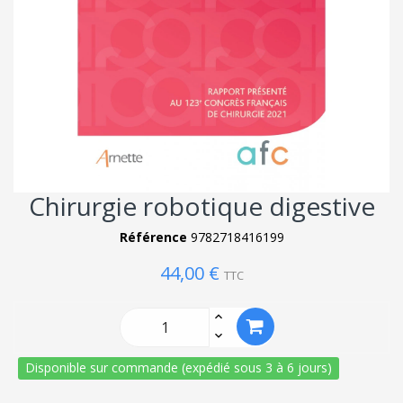
Chirurgie robotique digestive
Référence
9782718416199
44,00 €
TTC
Disponible sur commande (expédié sous 3 à 6 jours)