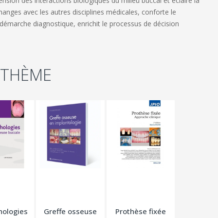
sion des interactions biologiques du milieu buccal et éclaire la
échanges avec les autres disciplines médicales, conforte le
démarche diagnostique, enrichit le processus de décision
 THÈME
hologies
Greffe osseuse
Prothèse fixée