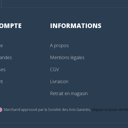
OMPTE
INFORMATIONS
te
A propos
andes
Mentions légales
ses
CGV
nt
Livraison
Retrait en magasin
Marchand approuvé par la Société des Avis Garantis,
cliquez ici pour vérifi