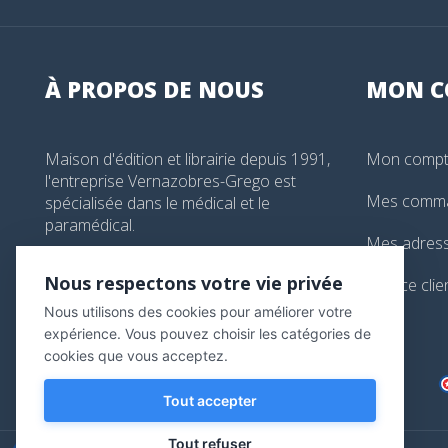
À PROPOS DE NOUS
MON
C
Maison d'édition et librairie depuis 1991,
Mon comp
l'entreprise Vernazobres-Grego est
Mes comm
spécialisée dans le médical et le
paramédical.
Mes adres
99, boulevard de l'Hôpital, Paris, France
Nous respectons votre vie privée
Service clie
01 44 24 13 61
Nous utilisons des cookies pour améliorer votre
librairie@vg-editions.com
expérience. Vous pouvez choisir les catégories de
cookies que vous acceptez.
Tout accepter
Tout refuser