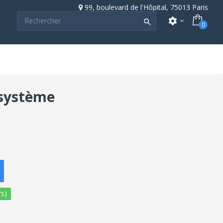
99, boulevard de l'Hôpital, 75013 Paris
settings

0
osystème
s)