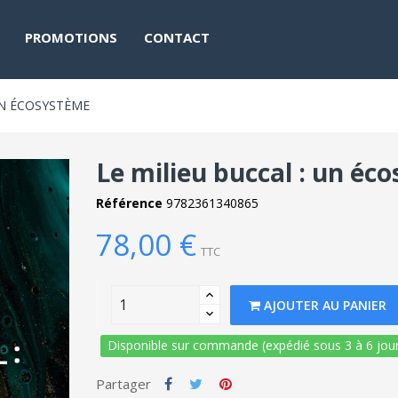
PROMOTIONS
CONTACT
UN ÉCOSYSTÈME
Le milieu buccal : un éc
Référence
9782361340865
78,00 €
TTC
AJOUTER AU PANIER
Disponible sur commande (expédié sous 3 à 6 jour
Partager