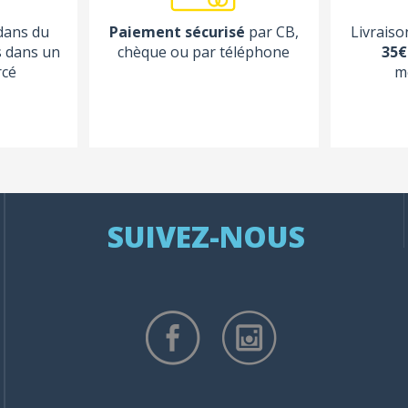
 dans du
Paiement sécurisé
par CB,
Livraiso
s dans un
chèque ou par téléphone
35€
rcé
m
SUIVEZ-NOUS