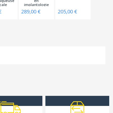
uqueuse
en
cale
implantologie
€
289,00 €
205,00 €