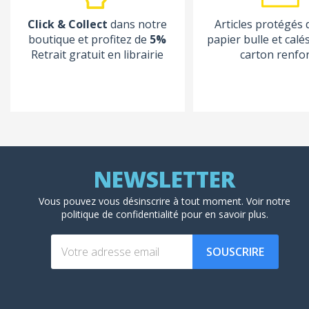
Click & Collect
dans notre
Articles protégés
boutique et profitez de
5%
papier bulle et calé
Retrait gratuit en librairie
carton renfo
Vous pouvez vous désinscrire à tout moment. Voir
notre
politique de confidentialité
pour en savoir plus.
SOUSCRIRE