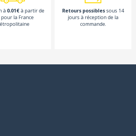
n à
0.01€
à partir de
Retours possibles
sous 14
pour la France
jours à réception de la
étropolitaine
commande.