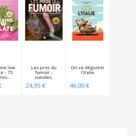
ine low
Les pros du
On va déguster
e - 75
fumoir -
l'Italie
tes...
viandes,
poissons,...
€
24,95 €
46,00 €