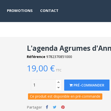
PROMOTIONS
CONTACT
L'agenda Agrumes d'Anne
Référence
9782370851000
19,00 €
TTC
PRÉ-COMMANDER
Ce produit est disponible en pré-commande
Partager