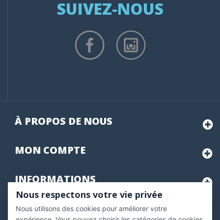
SUIVEZ-NOUS
À PROPOS DE NOUS
MON
COMPTE
INFORMATIONS
Nous respectons votre vie privée
Nous utilisons des cookies pour améliorer votre
Marchand approuvé par la Société des Avis Garantis,
cliquez ici
pour vérifier
.
expérience. Vous pouvez choisir les catégories de cookies