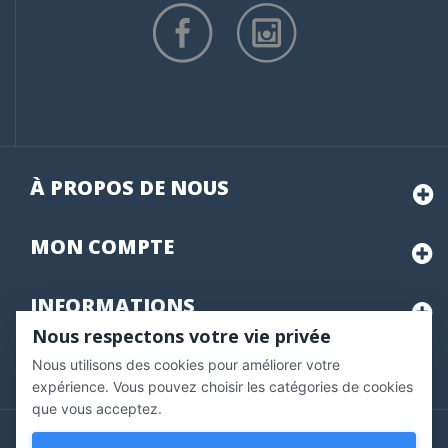
À PROPOS DE NOUS
MON
COMPTE
INFORMATIONS
Nous respectons votre vie privée
Nous utilisons des cookies pour améliorer votre
Marchand approuvé par la Société des Avis Garantis,
cliquez ici
pour vérifier
.
expérience. Vous pouvez choisir les catégories de cookies
que vous acceptez.
Copyright © 2020 Vernazobres Grego - tous droits