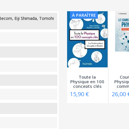
À PARAÎTRE
Becom, Eiji Shimada, Tomohi
Toute la
Cour
Physique en 100
Physiq
concepts clés
comm
-...
ses
15,90 €
26,00 