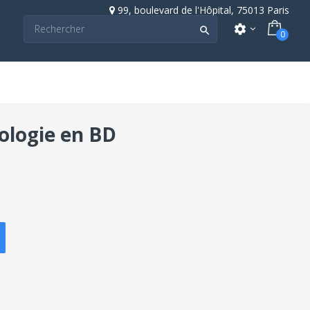
99, boulevard de l'Hôpital, 75013 Paris
settings

0
ologie en BD