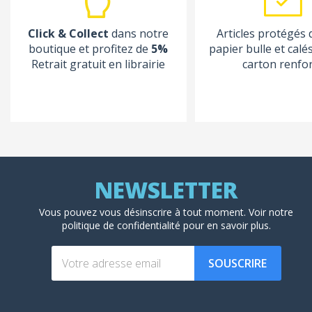
Click & Collect
dans notre
Articles protégés
boutique et profitez de
5%
papier bulle et calé
Retrait gratuit en librairie
carton renfo
Vous pouvez vous désinscrire à tout moment. Voir
notre
politique de confidentialité
pour en savoir plus.
SOUSCRIRE