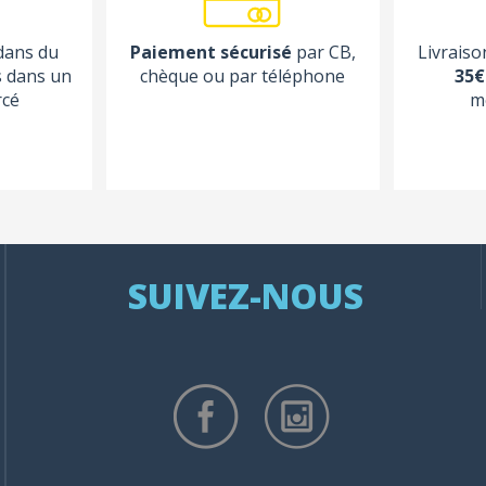
 dans du
Paiement sécurisé
par CB,
Livraiso
s dans un
chèque ou par téléphone
35€
rcé
m
SUIVEZ-NOUS