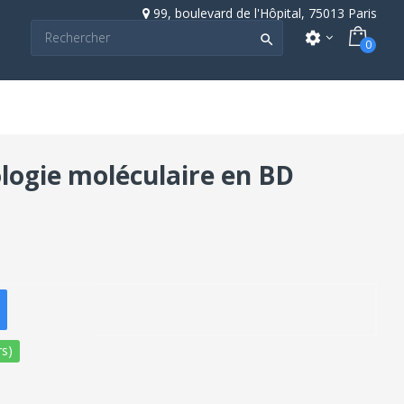
99, boulevard de l'Hôpital, 75013 Paris
settings

0
logie moléculaire en BD
s)