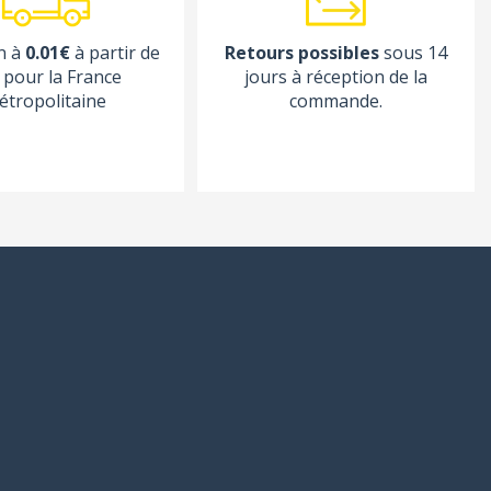
n à
0.01€
à partir de
Retours possibles
sous 14
pour la France
jours à réception de la
étropolitaine
commande.