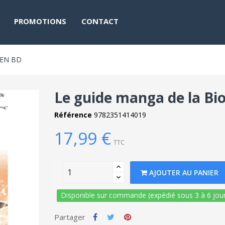
PROMOTIONS
CONTACT
 EN BD
Le guide manga de la Bio
Référence
9782351414019
17,99 €
TTC
AJOUTER AU PANIER
Disponible sur commande (expédié sous 3 à 6 jour
Partager