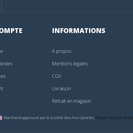
OMPTE
INFORMATIONS
te
A propos
andes
Mentions légales
ses
CGV
nt
Livraison
Retrait en magasin
Marchand approuvé par la Société des Avis Garantis,
cliquez ici pour vérifi