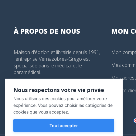
À PROPOS DE NOUS
MON
C
Maison d'édition et librairie depuis 1991,
Mon comp
l'entreprise Vernazobres-Grego est
Mes comm
spécialisée dans le médical et le
paramédical.
Mes adres
99, boulevard de l'Hôpital, Paris, France
Nous respectons votre vie privée
Service clie
01 44 24 13 61
Nous utilisons des cookies pour améliorer votre
librairie@vg-editions.com
expérience. Vous pouvez choisir les catégories de
cookies que vous acceptez.
Tout accepter