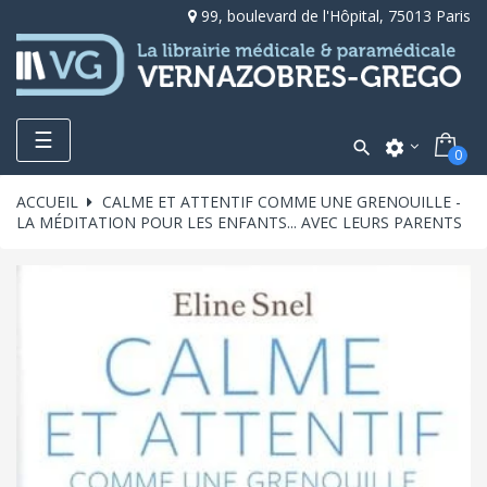
99, boulevard de l'Hôpital, 75013 Paris
Toggle
☰

settings
0
navigation
ACCUEIL
CALME ET ATTENTIF COMME UNE GRENOUILLE -
LA MÉDITATION POUR LES ENFANTS... AVEC LEURS PARENTS