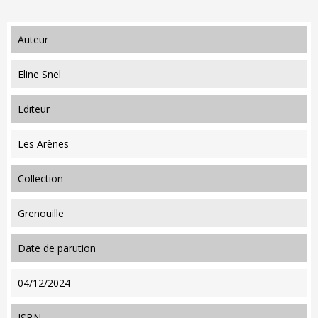
auteur
Eline Snel
editeur
Les Arènes
collection
Grenouille
date de parution
04/12/2024
ISBN