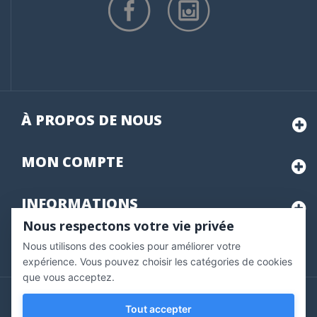
À PROPOS DE NOUS
MON
COMPTE
INFORMATIONS
Nous respectons votre vie privée
Nous utilisons des cookies pour améliorer votre
Marchand approuvé par la Société des Avis Garantis,
cliquez ici
pour vérifier
.
expérience. Vous pouvez choisir les catégories de cookies
que vous acceptez.
Copyright © 2020 Vernazobres Grego - tous droits
Tout accepter
réservés.