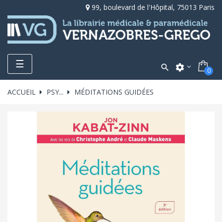
99, boulevard de l'Hôpital, 75013 Paris
Toggle
☰

settings
0
navigation
ACCUEIL
PSY...
MÉDITATIONS GUIDÉES