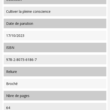
Cultiver la pleine conscience
date de parution
17/10/2023
ISBN
978-2-8073-6186-7
reliure
Broché
nbre de pages
64